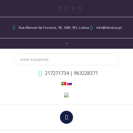
Rua Manuel da Fonseca, 7B
, 1600-181, Lisboa
info@dentica.pt
217271734
|
963228371