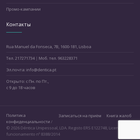
Промо-кампании
Контакты
Rua Manuel da Fonseca, 7B, 1600-181, Lisboa
Teл. 217271734
|
Моб. тел. 963228371
Эл.почта: info@dentica.pt
Открыто: с Пн. по Пт.,
с 9 до 18 часов
Политика
Записаться на приём
Книга жалоб
конфиденциальности
/
© 2026 Déntica Unipessoal, LDA. Registo ERS E122748, Licença de
funcionamento nº 8388/2014