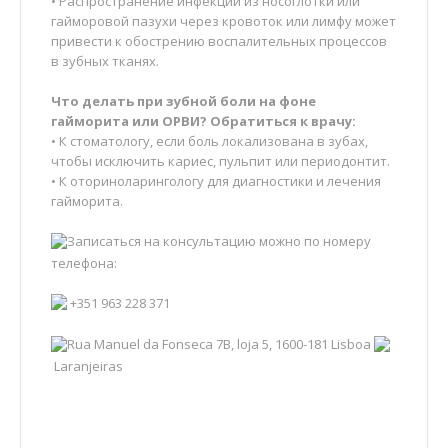
• Распространение инфекции из носоглотки или
гайморовой пазухи через кровоток или лимфу может
привести к обострению воспалительных процессов
в зубных тканях.
Что делать при зубной боли на фоне
гайморита или ОРВИ? Обратиться к врачу:
• К стоматологу, если боль локализована в зубах,
чтобы исключить кариес, пульпит или периодонтит.
• К оториноларингологу для диагностики и лечения
гайморита.
Записаться на консультацию можно по номеру
телефона:
+351 963 228 371
Rua Manuel da Fonseca 7B, loja 5, 1600-181 Lisboa
Laranjeiras