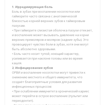
1. Иррадиирующая боль
Боль в зубах при воспалении носоглотки или
гайморите часто связана с анатомической
близостью корней верхних зубов к гайморовым
пазухам.
• При гайморите слизистая оболочка пазухи отекает,
и воспаление может вызывать давление на корни
верхних премоляров и моляров (задние зубы). Это
провоцирует чувство боли в зубах, хотя они могут
быть абсолютно здоровыми.
• Боль часто носит тупой, ноющий характер,
усиливается при наклоне головы или во время
кашля.
2. Инфицирование зубов
ОРВИ и воспаление носоглотки могут привести к
снижению местного и общего иммунитета, что
создаёт благоприятные условия для развития
инфекционных процессов:
• При ослаблении иммунитета хронический кариес
может перейти в острое воспаление (пульпит или
периодонтит).