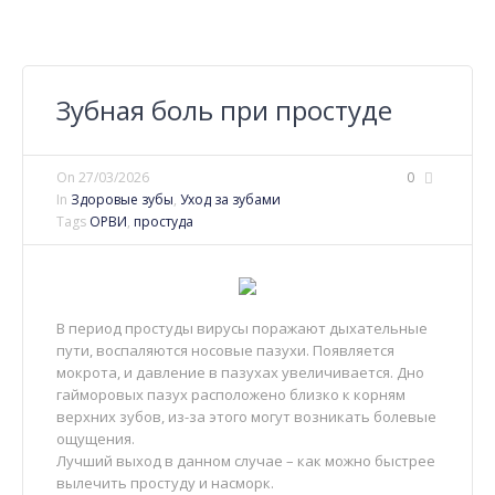
Зубная боль при простуде
On
27/03/2026
0
In
Здоровые зубы
,
Уход за зубами
Tags
ОРВИ
,
простуда
В период простуды вирусы поражают дыхательные
пути, воспаляются носовые пазухи. Появляется
мокрота, и давление в пазухах увеличивается. Дно
гайморовых пазух расположено близко к корням
верхних зубов, из-за этого могут возникать болевые
ощущения.
Лучший выход в данном случае – как можно быстрее
вылечить простуду и насморк.