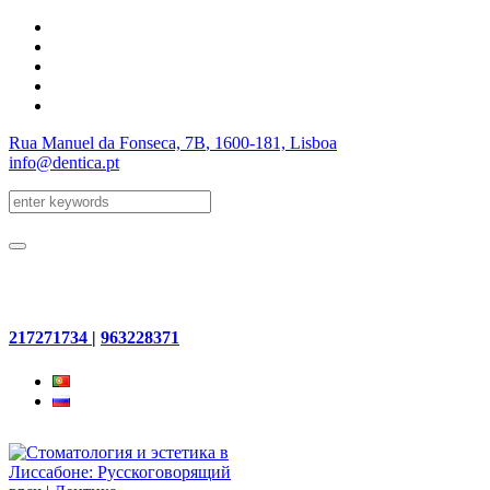
Rua Manuel da Fonseca, 7B
, 1600-181, Lisboa
info@dentica.pt
217271734
|
963228371