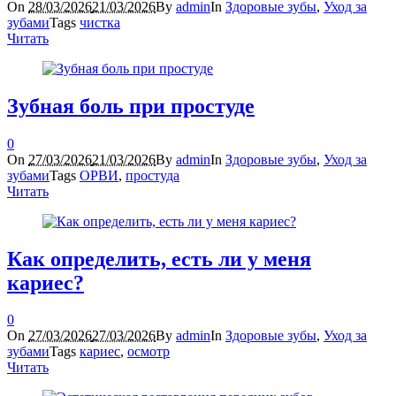
On
28/03/2026
21/03/2026
By
admin
In
Здоровые зубы
,
Уход за
зубами
Tags
чистка
Читать
Зубная боль при простуде
0
On
27/03/2026
21/03/2026
By
admin
In
Здоровые зубы
,
Уход за
зубами
Tags
ОРВИ
,
простуда
Читать
Как определить, есть ли у меня
кариес?
0
On
27/03/2026
27/03/2026
By
admin
In
Здоровые зубы
,
Уход за
зубами
Tags
кариес
,
осмотр
Читать