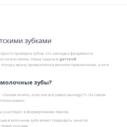
етскими зубками
 просто проверка зубов, это закладка фундамента
ю на всю жизнь. Наша задача в
детской
 поход к врачу превратился в веселое приключение, а не в
 молочные зубы?
«Зачем лечить, если они всё равно выпадут?». На самом
ически важно:
ы участвуют в формировании звуков.
ция в молочном зубе может повредить зачаток
 прямо под ним.