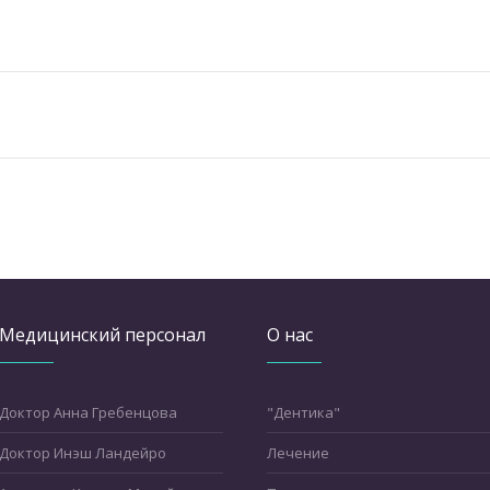
Медицинский персонал
О нас
Доктор Анна Гребенцова
"Дентика"
Доктор Инэш Ландейро
Лечение