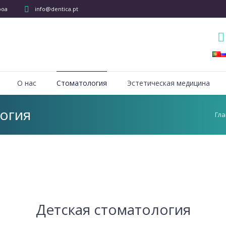
boa
info@dentica.pt
О нас
Стоматология
Эстетическая медицина
огия
Гл
Детская стоматология