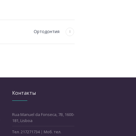
Ортодонтия
Контакты
Rua Manuel da Fonseca, 7B, 1600-
181, Lisboa
Teл. 217271734
|
Моб. тел.