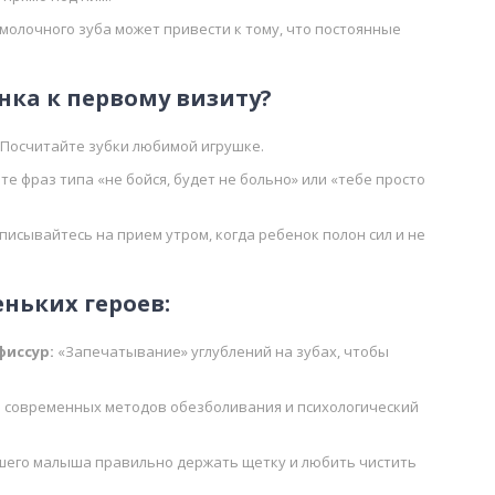
молочного зуба может привести к тому, что постоянные
нка к первому визиту?
Посчитайте зубки любимой игрушке.
те фраз типа «не бойся, будет не больно» или «тебе просто
писывайтесь на прием утром, когда ребенок полон сил и не
ньких героев:
фиссур:
«Запечатывание» углублений на зубах, чтобы
 современных методов обезболивания и психологический
его малыша правильно держать щетку и любить чистить