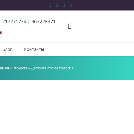
217271734
|
963228371
Блог
Контакты
авная
»
Projects
»
Детская стоматология