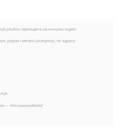
ной улыбке, приходите на консультацию!
е, рядом с метро Laranjeiras, по адресу:
a.pt
рта — это наша работа!