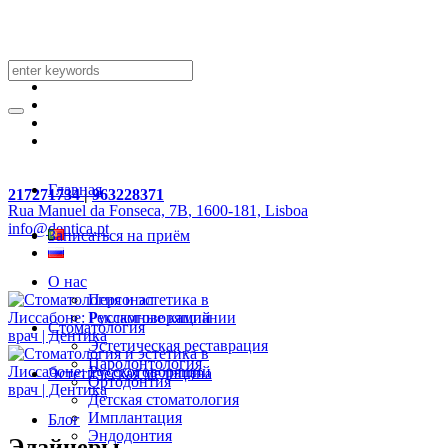
Главная
217271734
|
963228371
Rua Manuel da Fonseca, 7B
, 1600-181, Lisboa
info@dentica.pt
Записаться на приём
О нас
Персонал
Рекламные кампании
Стоматология
Эстетическая реставрация
Пародонтология
Эстетическая медицина
Ортодонтия
Детская стоматология
Имплантация
Блог
Эндодонтия
Элайнеры