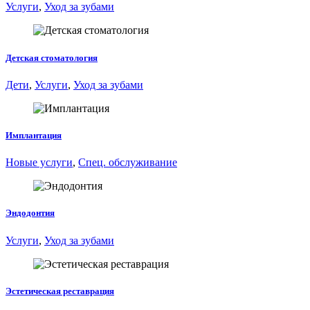
Услуги
,
Уход за зубами
Детская стоматология
Дети
,
Услуги
,
Уход за зубами
Имплантация
Новые услуги
,
Спец. обслуживание
Эндодонтия
Услуги
,
Уход за зубами
Эстетическая реставрация