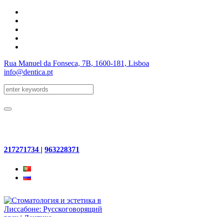
Rua Manuel da Fonseca, 7B
, 1600-181, Lisboa
info@dentica.pt
217271734
|
963228371