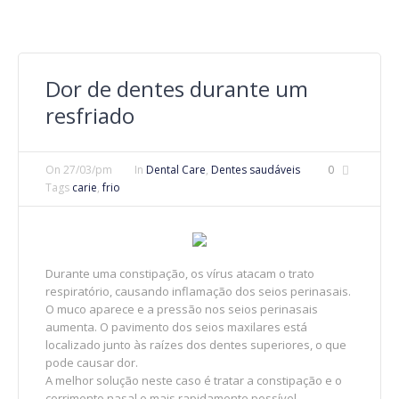
Dor de dentes durante um
resfriado
On
27/03/pm
In
Dental Care
,
Dentes saudáveis
0
Tags
carie
,
frio
Durante uma constipação, os vírus atacam o trato
respiratório, causando inflamação dos seios perinasais.
O muco aparece e a pressão nos seios perinasais
aumenta. O pavimento dos seios maxilares está
localizado junto às raízes dos dentes superiores, o que
pode causar dor.
A melhor solução neste caso é tratar a constipação e o
corrimento nasal o mais rapidamente possível.