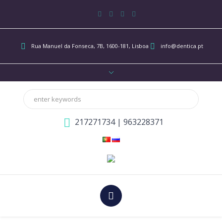
Rua Manuel da Fonseca, 7B
, 1600-181, Lisboa
info@dentica.pt
217271734
|
963228371