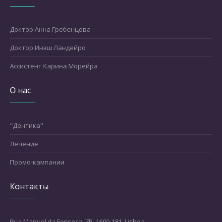
Доктор Анна Гребенцова
Доктор Инэш Ландейро
Ассистент Карина Морейра
О нас
"Дентика"
Лечение
Промо-кампании
Контакты
Rua Manuel da Fonseca, 7B, 1600-181, Lisboa