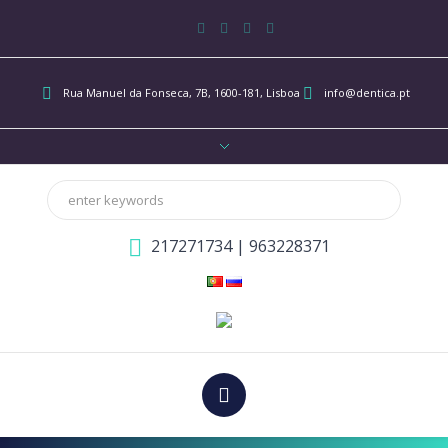
Rua Manuel da Fonseca, 7B
, 1600-181, Lisboa
info@dentica.pt
217271734
|
963228371