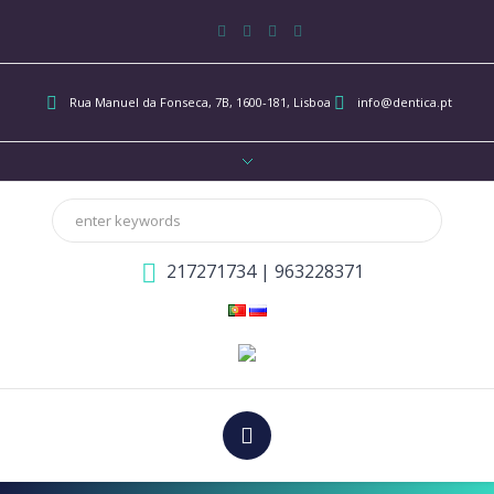
Rua Manuel da Fonseca, 7B
, 1600-181, Lisboa
info@dentica.pt
217271734
|
963228371