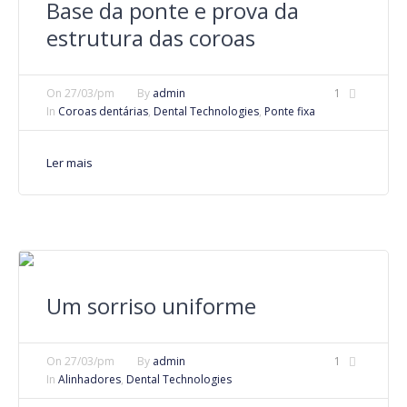
Base da ponte e prova da
estrutura das coroas
On
27/03/pm
By
admin
1
In
Coroas dentárias
,
Dental Technologies
,
Ponte fixa
Ler mais
Um sorriso uniforme
On
27/03/pm
By
admin
1
In
Alinhadores
,
Dental Technologies