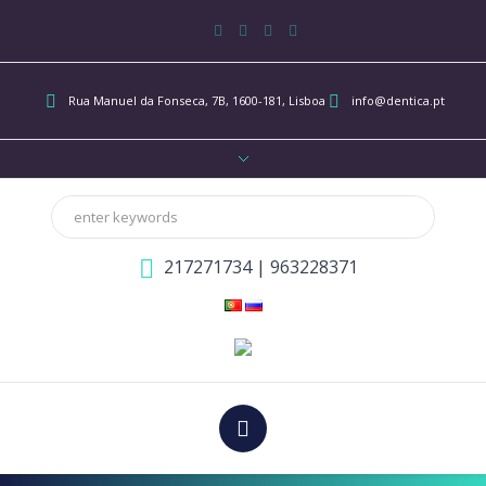
Rua Manuel da Fonseca, 7B
, 1600-181, Lisboa
info@dentica.pt
217271734
|
963228371