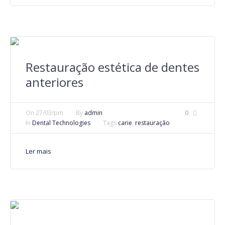
Restauração estética de dentes
anteriores
On
27/03/pm
By
admin
0
In
Dental Technologies
Tags
carie
,
restauração
Ler mais