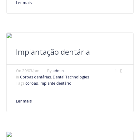
Ler mais
Implantação dentária
On
29/03/pm
By
admin
1
In
Coroas dentárias
,
Dental Technologies
Tags
coroas
,
implante dentário
Ler mais