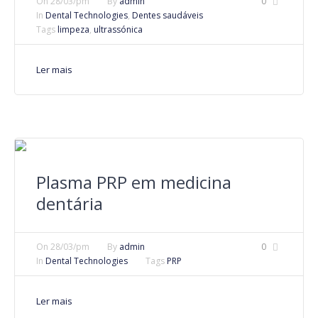
On
28/03/pm
By
admin
0
In
Dental Technologies
,
Dentes saudáveis
Tags
limpeza
,
ultrassónica
Ler mais
Plasma PRP em medicina
dentária
On
28/03/pm
By
admin
0
In
Dental Technologies
Tags
PRP
Ler mais