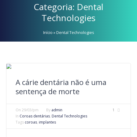
Categoria:
Dental
Technologies
Início
»
Dental Technologies
A cárie dentária não é uma
sentença de morte
On
29/03/pm
By
admin
1
In
Coroas dentárias
,
Dental Technologies
Tags
coroas
,
implantes