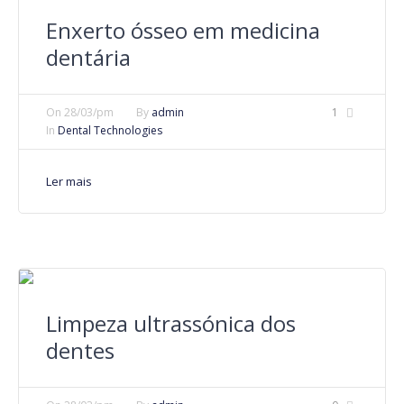
Enxerto ósseo em medicina
dentária
On
28/03/pm
By
admin
1
In
Dental Technologies
Ler mais
Limpeza ultrassónica dos
dentes