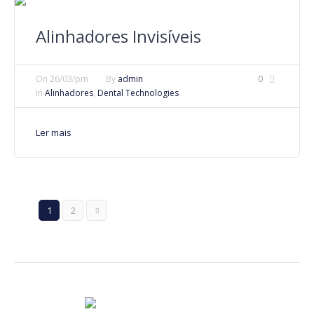
Alinhadores Invisíveis
On
26/03/pm
By
admin
0
In
Alinhadores
,
Dental Technologies
Ler mais
1
2