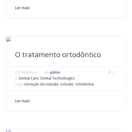
Ler mais
O tratamento ortodôntico
On
26/03/pm
By
admin
0
In
Dental Care
,
Dental Technologies
Tags
correção da oclusão
,
oclusão
,
ortodontia
Ler mais