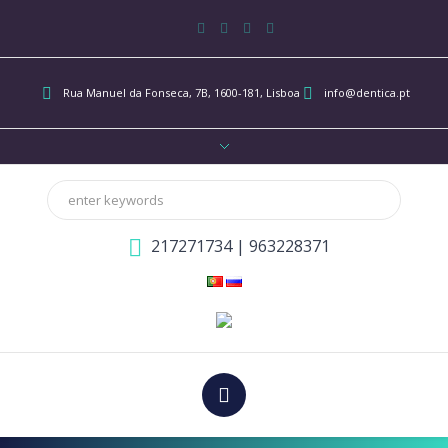
Rua Manuel da Fonseca, 7B
, 1600-181, Lisboa
info@dentica.pt
217271734
|
963228371