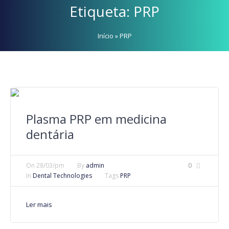
Etiqueta:
PRP
Início
»
PRP
Plasma PRP em medicina
dentária
On
28/03/pm
By
admin
0
In
Dental Technologies
Tags
PRP
Ler mais