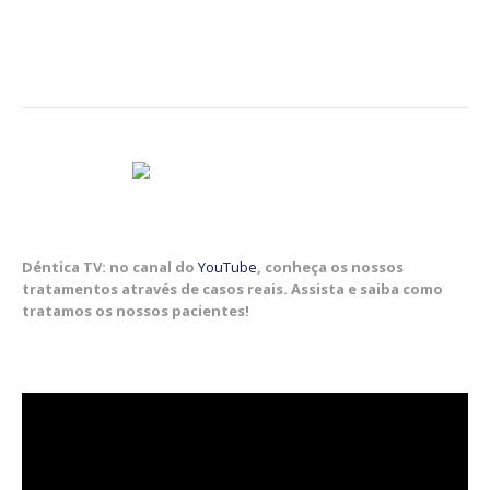
Déntica TV: no canal do
YouTube
, conheça os nossos
tratamentos através de casos reais. Assista e saiba como
tratamos os nossos pacientes!