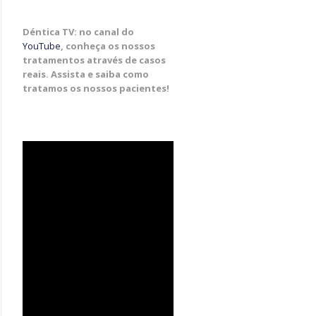
Déntica TV: no canal do
YouTube
, conheça os nossos
tratamentos através de casos
reais. Assista e saiba como
tratamos os nossos pacientes!