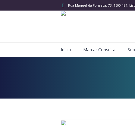
Rua Manuel da Fonseca, 7B
, 1600-181, Lis
Início
Marcar Consulta
Sob