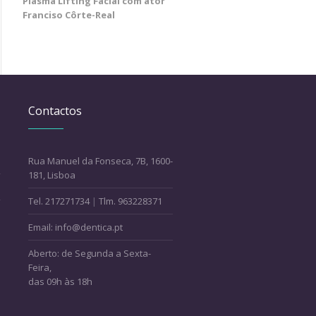
Plasma Lifting Facial com ator
Franciso Côrte-Real
Contactos
Rua Manuel da Fonseca, 7B, 1600-
181, Lisboa
Tel. 217271734
|
Tlm. 963228371
Email: info@dentica.pt
Aberto: de Segunda a Sexta-
Feira,
das 09h às 18h