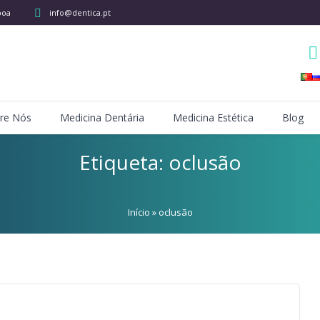
boa
info@dentica.pt
re Nós
Medicina Dentária
Medicina Estética
Blog
Etiqueta:
oclusão
Início
»
oclusão