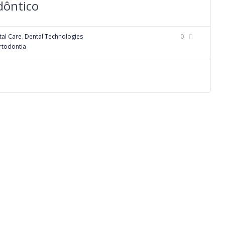
dôntico
tal Care
,
Dental Technologies
0
rtodontia