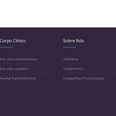
Corpo Clínico
Sobre Nós
Dra. Anna Grebentsova
A Déntica
Dra. Inês Landeiro
Tratamentos
Auxiliar Karina Moreira
Campanhas Promocionais