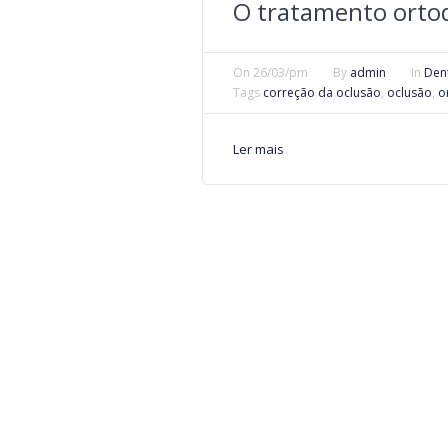
O tratamento orto
On
26/03/pm
By
admin
In
Den
Tags
correção da oclusão
,
oclusão
,
o
Ler mais