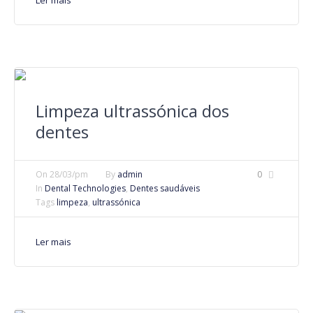
Ler mais
Limpeza ultrassónica dos
dentes
On
28/03/pm
By
admin
0
In
Dental Technologies
,
Dentes saudáveis
Tags
limpeza
,
ultrassónica
Ler mais