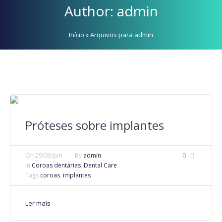
Author:
admin
Início
»
Arquivos para admin
Próteses sobre implantes
On
29/03/pm
By
admin
0
In
Coroas dentárias
,
Dental Care
Tags
coroas
,
implantes
Ler mais