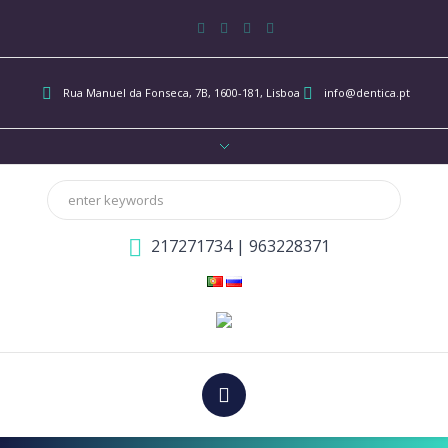
Rua Manuel da Fonseca, 7B
, 1600-181, Lisboa
info@dentica.pt
217271734
|
963228371