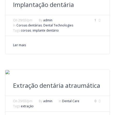
Implantação dentária
On
29/03/pm
By
admin
1
In
Coroas dentárias
,
Dental Technologies
Tags
coroas
,
implante dentário
Ler mais
Extração dentária atraumática
On
29/03/pm
By
admin
In
Dental Care
0
Tags
extração