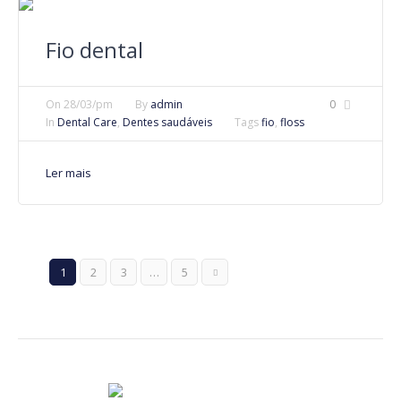
Fio dental
On
28/03/pm
By
admin
0
In
Dental Care
,
Dentes saudáveis
Tags
fio
,
floss
Ler mais
1
2
3
…
5