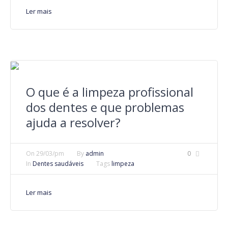
Ler mais
O que é a limpeza profissional
dos dentes e que problemas
ajuda a resolver?
On
29/03/pm
By
admin
0
In
Dentes saudáveis
Tags
limpeza
Ler mais