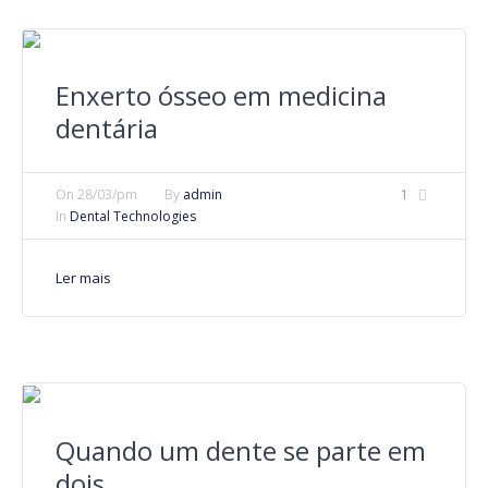
Enxerto ósseo em medicina
dentária
On
28/03/pm
By
admin
1
In
Dental Technologies
Ler mais
Quando um dente se parte em
dois