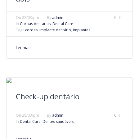
On
28/03/pm
By
admin
0
In
Coroas dentárias
,
Dental Care
Tags
coroas
,
implante dentário
,
implantes
Ler mais
Check-up dentário
On
28/03/pm
By
admin
0
In
Dental Care
,
Dentes saudáveis