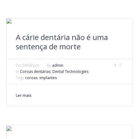
A cárie dentária não é uma
sentença de morte
On
29/03/pm
By
admin
1
In
Coroas dentárias
,
Dental Technologies
Tags
coroas
,
implantes
Ler mais