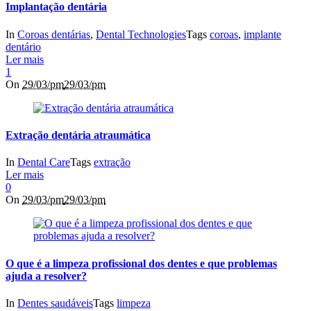
Implantação dentária
In
Coroas dentárias
,
Dental Technologies
Tags
coroas
,
implante
dentário
Ler mais
1
On
29/03/pm
29/03/pm
Extração dentária atraumática
In
Dental Care
Tags
extração
Ler mais
0
On
29/03/pm
29/03/pm
O que é a limpeza profissional dos dentes e que problemas
ajuda a resolver?
In
Dentes saudáveis
Tags
limpeza