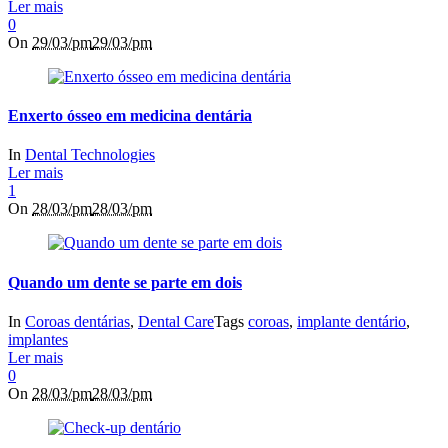
Ler mais
0
On
29/03/pm
29/03/pm
Enxerto ósseo em medicina dentária
In
Dental Technologies
Ler mais
1
On
28/03/pm
28/03/pm
Quando um dente se parte em dois
In
Coroas dentárias
,
Dental Care
Tags
coroas
,
implante dentário
,
implantes
Ler mais
0
On
28/03/pm
28/03/pm