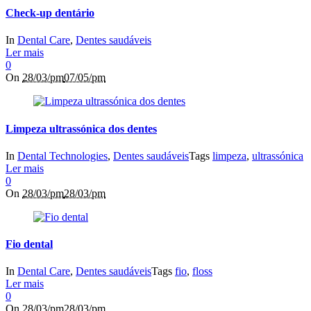
Check-up dentário
In
Dental Care
,
Dentes saudáveis
Ler mais
0
On
28/03/pm
07/05/pm
Limpeza ultrassónica dos dentes
In
Dental Technologies
,
Dentes saudáveis
Tags
limpeza
,
ultrassónica
Ler mais
0
On
28/03/pm
28/03/pm
Fio dental
In
Dental Care
,
Dentes saudáveis
Tags
fio
,
floss
Ler mais
0
On
28/03/pm
28/03/pm