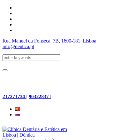
Rua Manuel da Fonseca, 7B
, 1600-181, Lisboa
info@dentica.pt
217271734
|
963228371