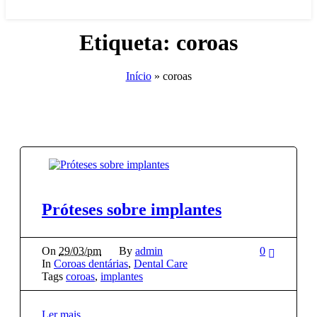
Etiqueta:
coroas
Início
»
coroas
Próteses sobre implantes
On
29/03/pm
By
admin
0
In
Coroas dentárias
,
Dental Care
Tags
coroas
,
implantes
Ler mais