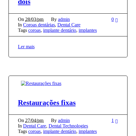
dois
On
28/03/pm
By
admin
0
In
Coroas dentárias
,
Dental Care
Tags
coroas
,
implante dentário
,
implantes
Ler mais
Restaurações fixas
On
27/04/pm
By
admin
1
In
Dental Care
,
Dental Technologies
Tags
coroas
,
implante dentário
,
implantes