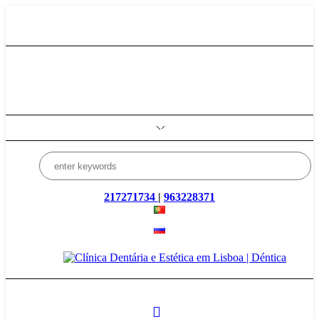
Rua Manuel da Fonseca, 7B
, 1600-181, Lisboa
info@dentica.pt
217271734
|
963228371