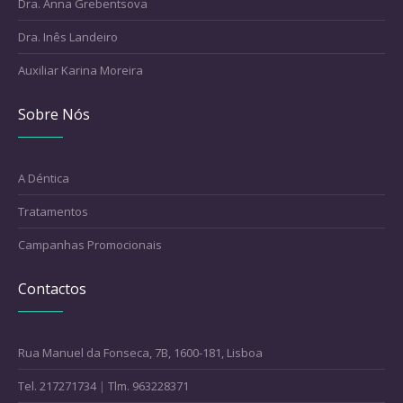
Dra. Anna Grebentsova
Dra. Inês Landeiro
Auxiliar Karina Moreira
Sobre Nós
A Déntica
Tratamentos
Campanhas Promocionais
Contactos
Rua Manuel da Fonseca, 7B, 1600-181, Lisboa
Tel. 217271734
|
Tlm. 963228371