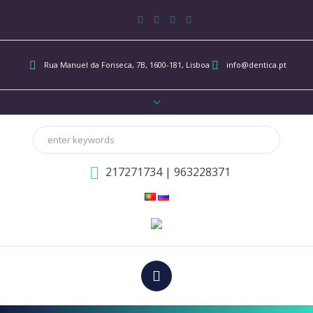
Rua Manuel da Fonseca, 7B
, 1600-181, Lisboa
info@dentica.pt
217271734
|
963228371