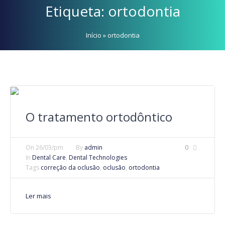
Etiqueta:
ortodontia
Início
»
ortodontia
O tratamento ortodôntico
On
26/03/pm
By
admin
0
In
Dental Care
,
Dental Technologies
Tags
correção da oclusão
,
oclusão
,
ortodontia
Ler mais