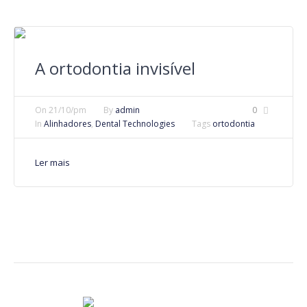
A ortodontia invisível
On
21/10/pm
By
admin
0
In
Alinhadores
,
Dental Technologies
Tags
ortodontia
Ler mais