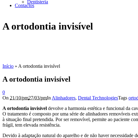
Dentisteria
Contactos
A ortodontia invisível
Início
»
A ortodontia invisível
A ortodontia invisível
0
On
21/10/pm
27/03/pm
In
Alinhadores
,
Dental Technologies
Tags
orto
A ortodontia invisível
devolve a harmonia estética e funcional da cav
O tratamento é composto por uma série de alinhadores removíveis ext
à situação final pretendida. Por ser removível, permite ao paciente co
frágil, tem elevada resistência.
Devido à adaptação natural do aparelho e de não haver necessidade d