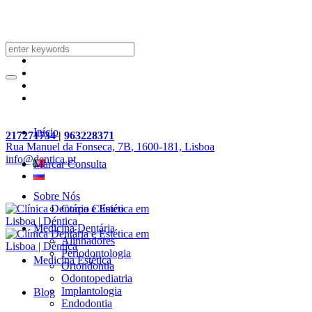
Início
217271734
|
963228371
Rua Manuel da Fonseca, 7B
, 1600-181, Lisboa
info@dentica.pt
Marcar Consulta
Sobre Nós
Corpo Clínico
Medicina Dentária
Alinhadores
Periodontologia
Medicina Estética
Ortondontia
Odontopediatria
Implantologia
Blog
Endodontia