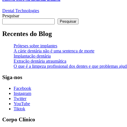
Dental Technologies
Pesquisar
Pesquisar
Recentes do Blog
Próteses sobre implantes
A cárie dentária não é uma sentença de morte
Implantação dentária
Extração dentária atraumática
O que é a limpeza profissional dos dentes e que problemas ajud
Siga-nos
Facebook
Instagram
Twitter
YouTube
Tiktok
Corpo Clínico