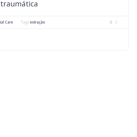
atraumática
tal Care
Tags
extração
0