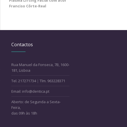
Plasma Lifting Facial com ator
Franciso Côrte-Real
Contactos
Rua Manuel da Fonseca, 7B, 1600-
181, Lisboa
Tel. 217271734
|
Tlm. 963228371
Email: info@dentica.pt
Aberto: de Segunda a Sexta-
Feira,
das 09h às 18h