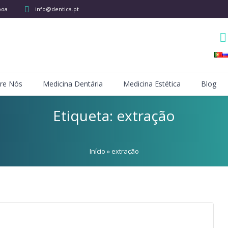
boa
info@dentica.pt
re Nós
Medicina Dentária
Medicina Estética
Blog
Etiqueta:
extração
Início
»
extração