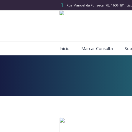
Rua Manuel da Fonseca, 7B
, 1600-181, Lis
Início
Marcar Consulta
Sob