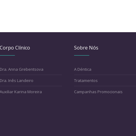
Corpo Clínico
Sobre Nós
Dra. Anna Grebentsova
A Déntica
Dra. Inês Landeiro
Tratamentos
Auxiliar Karina Moreira
Campanhas Promocionais