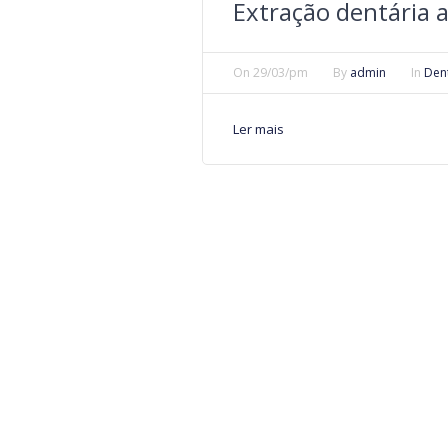
Extração dentária 
On
29/03/pm
By
admin
In
Den
Ler mais