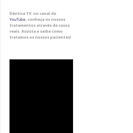
Déntica TV: no canal do
YouTube
, conheça os nossos
tratamentos através de casos
reais. Assista e saiba como
tratamos os nossos pacientes!