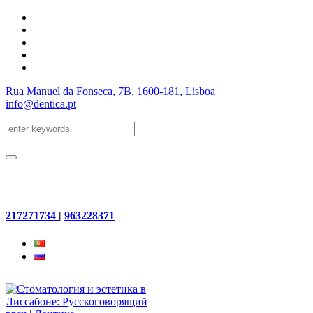
Rua Manuel da Fonseca, 7B
, 1600-181, Lisboa
info@dentica.pt
217271734
|
963228371