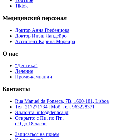
YouTube
Tiktok
Медицинский персонал
Доктор Анна Гребенцова
Доктор Инэш Ландейро
Ассистент Карина Морейра
О нас
"Дентика"
Лечение
Промо-кампании
Контакты
Rua Manuel da Fonseca, 7B, 1600-181, Lisboa
Teл. 217271734
|
Моб. тел. 963228371
Эл.почта: info@dentica.pt
Открыто: с Пн. по Пт.,
с 9 до 18 часов
Записаться на приём
Книга жалоб