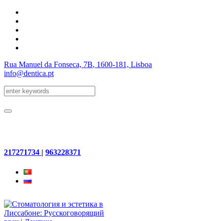
Rua Manuel da Fonseca, 7B
, 1600-181, Lisboa
info@dentica.pt
217271734
|
963228371