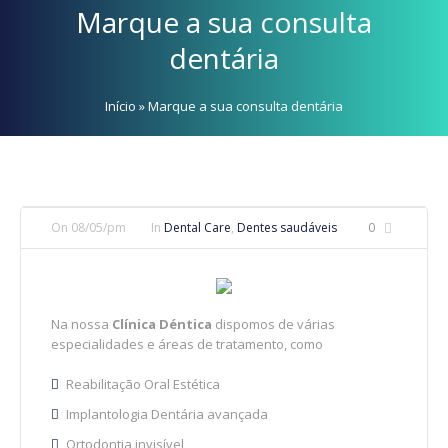
Marque a sua consulta
dentária
Início
»
Marque a sua consulta dentária
On
08/05/pm
In
Dental Care
,
Dentes saudáveis
0
Na nossa
Clínica Déntica
dispomos de várias
especialidades e áreas de tratamento, como
Reabilitação Oral Estética
Implantologia Dentária avançada
Ortodontia invisível