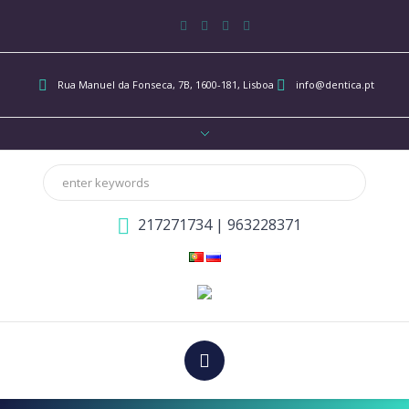
Rua Manuel da Fonseca, 7B
, 1600-181, Lisboa
info@dentica.pt
217271734
|
963228371