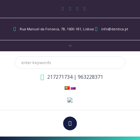
Rua Manuel da Fonseca, 7B
, 1600-181, Lisboa
info@dentica.pt
217271734
|
963228371