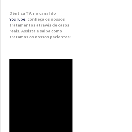
Déntica TV: no canal do
YouTube
, conheça os nossos
tratamentos através de casos
reais. Assista e saiba como
tratamos os nossos pacientes!