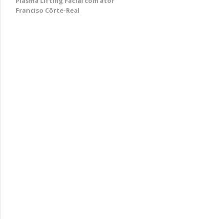
Plasma Lifting Facial com ator
Franciso Côrte-Real