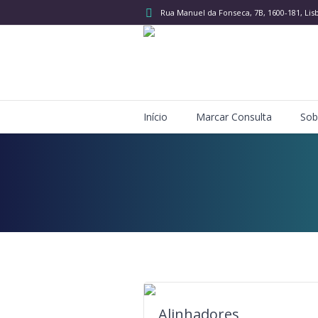
Rua Manuel da Fonseca, 7B
, 1600-181, Lis
Início
Marcar Consulta
Sob
Alinhadores