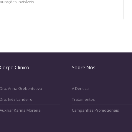
taurações invisíveis
Corpo Clínico
Sobre Nós
Dra. Anna Grebentsova
A Déntica
Dra. Inês Landeiro
Tratamentos
Auxiliar Karina Moreira
Campanhas Promocionais