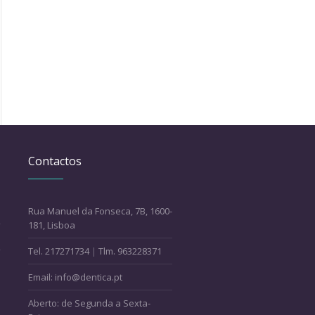
Contactos
Rua Manuel da Fonseca, 7B, 1600-
181, Lisboa
Tel. 217271734
|
Tlm. 963228371
Email: info@dentica.pt
Aberto: de Segunda a Sexta-