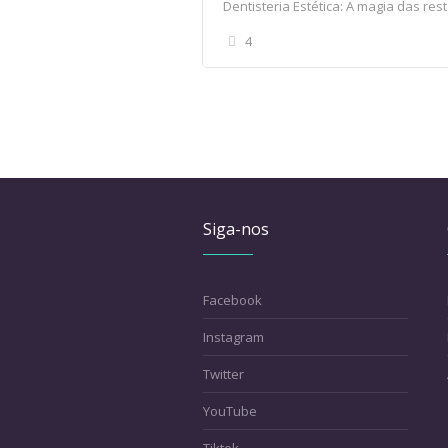
Dentisteria Estética: A magia das res
4
Siga-nos
Facebook
Instagram
Twitter
YouTube
Tiktok