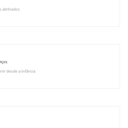
s alinhados
viços
rrir desde a infância